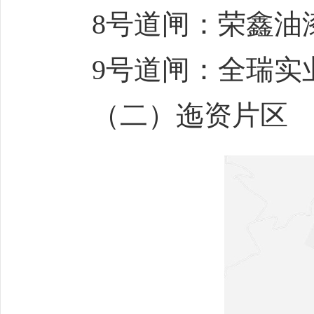
8号道闸：荣鑫油
9号道闸：全瑞实
（二）迤资片区