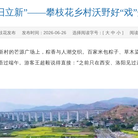
旧立新”——攀枝花乡村沃野好“戏
枝花发布
2026-06-26
发布时间：
选择阅读字号：[
大
中
小
] 阅
村的芒源广场上，粽香与人潮交织。百家米包粽子、草木染
语过端午。游客王超毅说得直接：“之前只在西安、洛阳见过