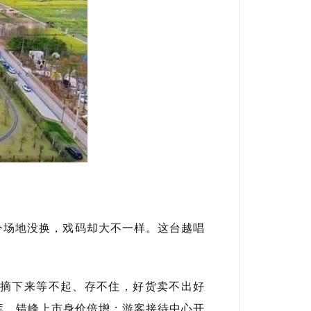
今场地没换，戏码却大不一样。这台越唱
果子摘下来等不起、存不住，好货卖不出好
调库，错峰上市身价倍增；游客接待中心开