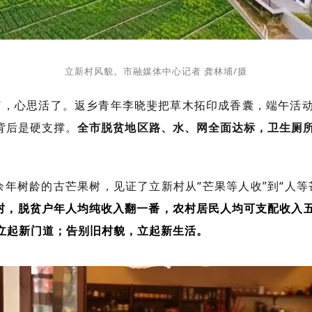
立新村风貌。市融媒体中心记者 龚林埔/摄
，心思活了。返乡青年李晓斐把草木拓印成香囊，端午活
背后是硬支撑。
全市脱贫地区路、水、网全面达标，卫生厕所
余年树龄的古芒果树，见证了立新村从“芒果等人收”到“人
政村，脱贫户年人均纯收入翻一番，农村居民人均可支配收入
，立起新门道；告别旧村貌，立起新生活。