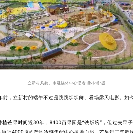
立新村风貌。市融媒体中心记者 龚林埔/摄
前，立新村的端午不过是跳跳坝坝舞、看场露天电影。如
植芒果时间近30年，8400亩果园是“铁饭碗”，但过去
元、库容近4000吨的产地冷链集配中心拔地而起。芒果进了气