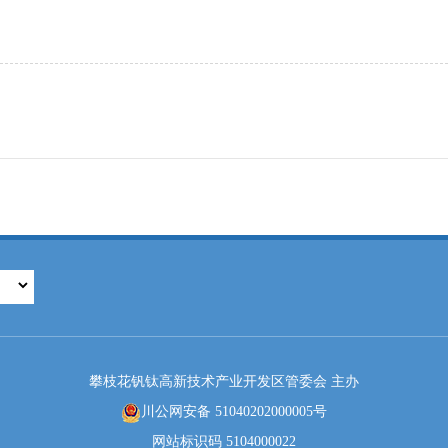
攀枝花钒钛高新技术产业开发区管委会 主办
川公网安备 51040202000005号
网站标识码 5104000022