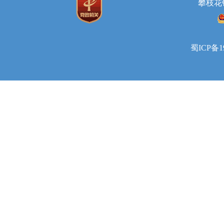
攀枝花
蜀ICP备1